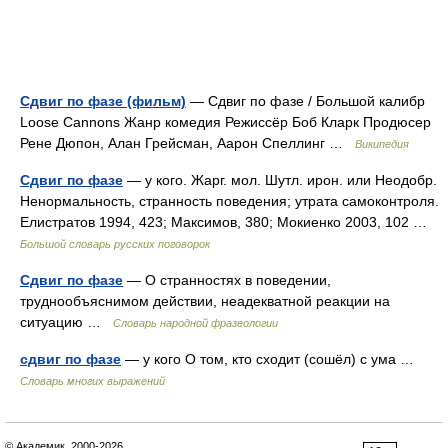
Сдвиг по фазе (фильм)
— Сдвиг по фазе / Большой калибр
Loose Cannons Жанр комедия Режиссёр Боб Кларк Продюсер
Рене Дюпон, Алан Грейсман, Аарон Спеллинг …
Википедия
Сдвиг по фазе
— у кого. Жарг. мол. Шутл. ирон. или Неодобр.
Ненормальность, странность поведения; утрата самоконтроля.
Елистратов 1994, 423; Максимов, 380; Мокиенко 2003, 102 …
Большой словарь русских поговорок
Сдвиг по фазе
— О странностях в поведении,
труднообъяснимом действии, неадекватной реакции на
ситуацию …
Словарь народной фразеологии
сдвиг по фазе
— у кого О том, кто сходит (сошёл) с ума …
Словарь многих выражений
© Академик, 2000-2026