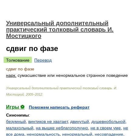
Универсальный дополнительный
практический толковый словарь И.
Мостицкого
сдвиг по фазе
Толкование
Перевод
сдвиг по фазе
нарк.
сумасшествие или ненормальное странное поведение
Универсальный дополнительный практический толковый словарь
.
И.
Мостицкий
.
2005–2012
.
Игры ⚽
Поможем написать реферат
Синонимы
:
безумный
,
винтиков не хватает
,
двинутый
,
душевнобольной
,
малахольный
,
на вышке неблагополучно
,
не в своем уме
,
не
все дома
,
ненормальность
,
ненормальный
,
несовпадение
,