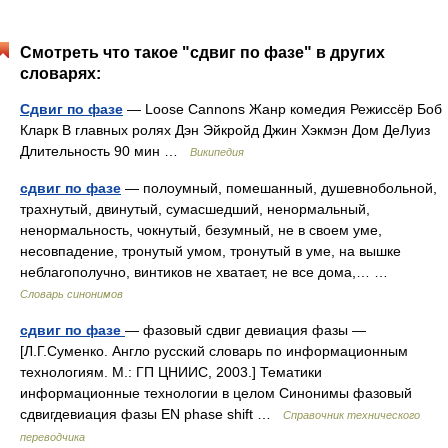
Смотреть что такое "сдвиг по фазе" в других
словарях:
Сдвиг по фазе
— Loose Cannons Жанр комедия Режиссёр Боб
Кларк В главных ролях Дэн Эйкройд Джин Хэкмэн Дом ДеЛуиз
Длительность 90 мин …
Википедия
сдвиг по фазе
— полоумный, помешанный, душевнобольной,
трахнутый, двинутый, сумасшедший, ненормальный,
ненормальность, чокнутый, безумный, не в своем уме,
несовпадение, тронутый умом, тронутый в уме, на вышке
неблагополучно, винтиков не хватает, не все дома,… …
Словарь синонимов
сдвиг по фазе
— фазовый сдвиг девиация фазы —
[Л.Г.Суменко. Англо русский словарь по информационным
технологиям. М.: ГП ЦНИИС, 2003.] Тематики
информационные технологии в целом Синонимы фазовый
сдвигдевиация фазы EN phase shift …
Справочник технического
переводчика