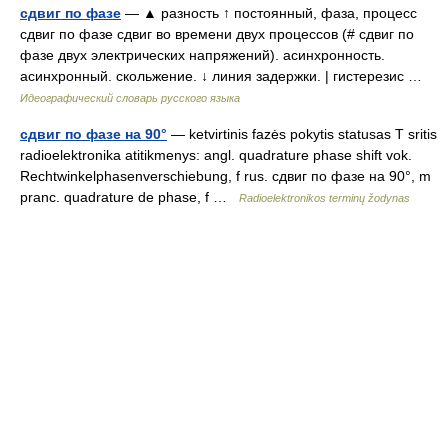
сдвиг по фазе
— ▲ разность ↑ постоянный, фаза, процесс
сдвиг по фазе сдвиг во времени двух процессов (# сдвиг по
фазе двух электрических напряжений). асинхронность.
асинхронный. скольжение. ↓ линия задержки. | гистерезис …
Идеографический словарь русского языка
сдвиг по фазе на 90°
— ketvirtinis fazės pokytis statusas T sritis
radioelektronika atitikmenys: angl. quadrature phase shift vok.
Rechtwinkelphasenverschiebung, f rus. сдвиг по фазе на 90°, m
pranc. quadrature de phase, f …
Radioelektronikos terminų žodynas