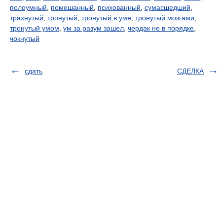
полоумный
,
помешанный
,
психованный
,
сумасшедший
,
трахнутый
,
тронутый
,
тронутый в уме
,
тронутый мозгами
,
тронутый умом
,
ум за разум зашел
,
чердак не в порядке
,
чокнутый
сдать
СДЕЛКА